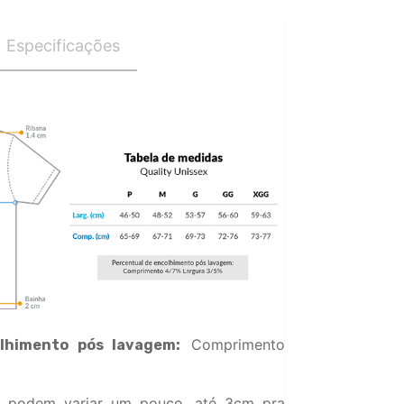
Especificações
Comprimento
lhimento pós lavagem:
 podem variar um pouco, até 3cm pra