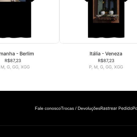
manha - Berlim
Itália - Veneza
R$87,23
R$87,23
 M, G, GG, XGG
P, M, G, GG, XGG
Rastrear Pedido
Fale conosco
Trocas / Devoluções
Po