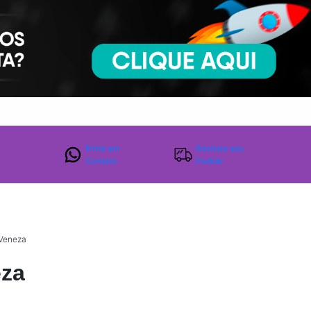
Entre em
Rastreie seu
Contato
Pedido
- Veneza
eza