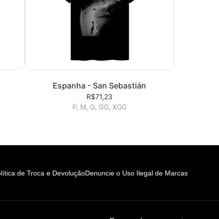
Espanha - San Sebastián
R$71,23
P, M, G, GG, XGG
lítica de Troca e Devolução
Denuncie o Uso Ilegal de Marcas