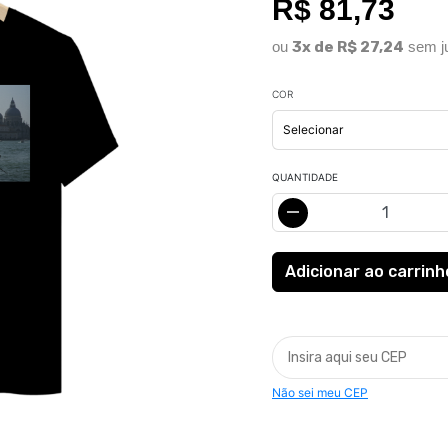
R$ 81,73
ou
3x de R$ 27,24
sem j
COR
QUANTIDADE
Não sei meu CEP