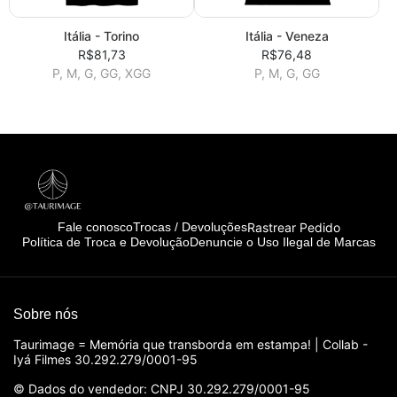
Itália - Torino
Itália - Veneza
R$81,73
R$76,48
P, M, G, GG, XGG
P, M, G, GG
Rastrear Pedido
Fale conosco
Trocas / Devoluções
Política de Troca e Devolução
Denuncie o Uso Ilegal de Marcas
Sobre nós
Taurimage = Memória que transborda em estampa! | Collab -
Iyá Filmes 30.292.279/0001-95
© Dados do vendedor: CNPJ 30.292.279/0001-95