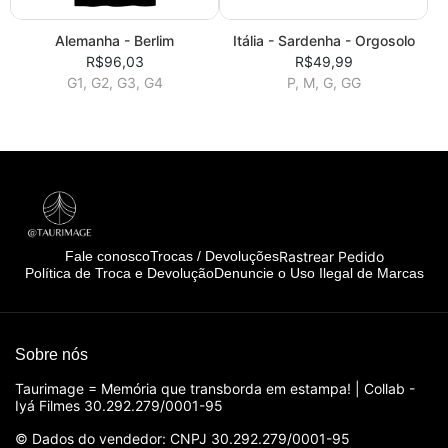
Alemanha - Berlim
Itália - Sardenha - Orgosolo
R$96,03
R$49,99
G1, G2, G3, G4
P, M, G, GG
Rastrear Pedido
Fale conosco
Trocas / Devoluções
Política de Troca e Devolução
Denuncie o Uso Ilegal de Marcas
Sobre nós
Taurimage = Memória que transborda em estampa! | Collab -
Iyá Filmes 30.292.279/0001-95
© Dados do vendedor: CNPJ 30.292.279/0001-95