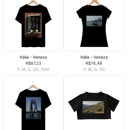
Itália - Veneza
Itália - Veneza
R$87,23
R$76,48
P, M, G, GG, XGG
P, M, G, GG