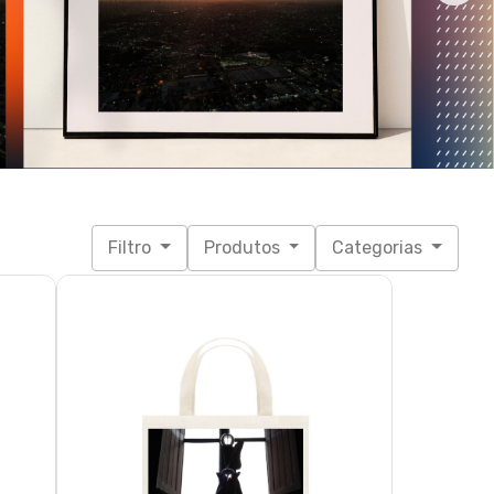
Bambolear - Casa da Luz
R$ 35,90
3x de R$ 11,97
sem juros
Grande