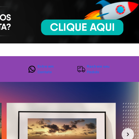
Entre em
Rastreie seu
Contato
Pedido
Filtro
Produtos
Categorias