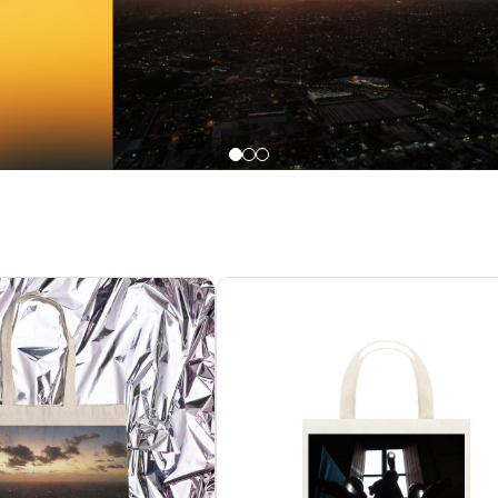
onga - Olinda
Bambolear - Casa da Luz
R$ 37,00
R$ 35,90
R$ 12,33
sem juros
3x de R$ 11,97
sem juros
Grande
Grande