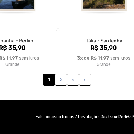
Fale conosco
Trocas / Devoluções
P
Rastrear Pedido
 - Iyá Filmes 30.292.279/0001-95