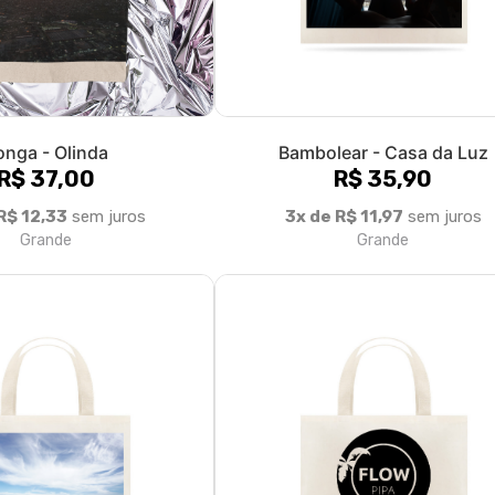
 - Cumuruxatiba
Flow Pipa - Bag
R$ 30,65
R$ 40,00
R$ 10,22
sem juros
3x de R$ 13,33
sem juros
Grande
Grande