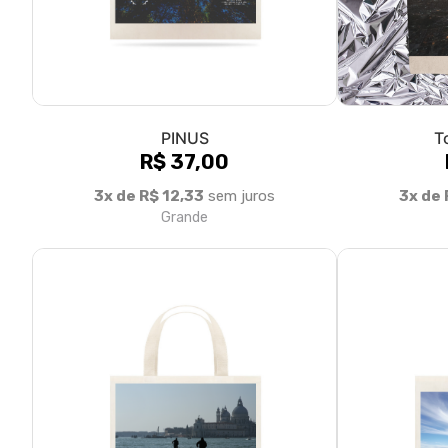
Itália - Veneza
Bahia
R$ 35,90
3x de R$ 11,97
sem juros
3x de 
Grande