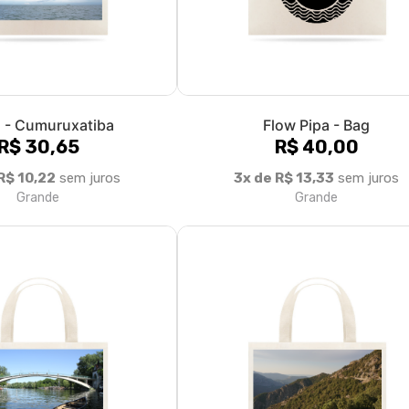
manha - Berlim
Itália - Sardenha
R$ 35,90
R$ 35,90
R$ 11,97
sem juros
3x de R$ 11,97
sem juros
Grande
Grande
1
2
»
>|