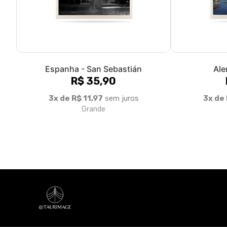
Sobre nós
Taurimage = Memória que transborda em estampa! | Collab
© Dados do vendedor: CNPJ 30.292.279/0001-95
Acompanhe-nos: