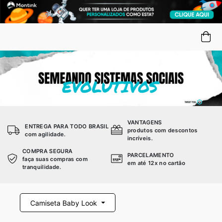
VANTAGENS
ENTREGA PARA TODO BRASIL
produtos com descontos
com agilidade.
incríveis.
COMPRA SEGURA
PARCELAMENTO
faça suas compras com
em até 12x no cartão
tranquilidade.
Camiseta Baby Look