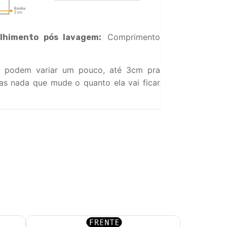
Comprimento
lhimento pós lavagem:
 podem variar um pouco, até 3cm pra
s nada que mude o quanto ela vai ficar