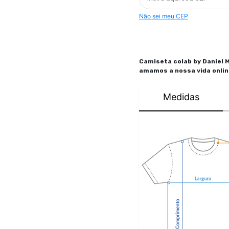
Não sei meu CEP
Camiseta colab by Daniel 
amamos a nossa vida onlin
Medidas