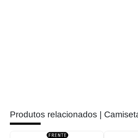
Produtos relacionados |
Camiset