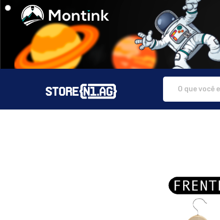
Store N1.AG - Camisetas e prod