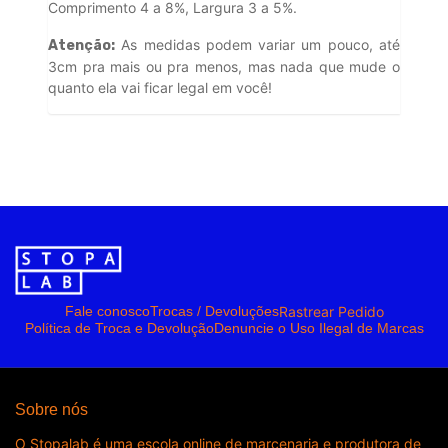
Comprimento 4 a 8%, Largura 3 a 5%.
As medidas podem variar um pouco, até
Atenção:
3cm pra mais ou pra menos, mas nada que mude o
quanto ela vai ficar legal em você!
Rastrear Pedido
Fale conosco
Trocas / Devoluções
Política de Troca e Devolução
Denuncie o Uso Ilegal de Marcas
Sobre nós
O Stopalab é uma escola online de marcenaria e produtora de