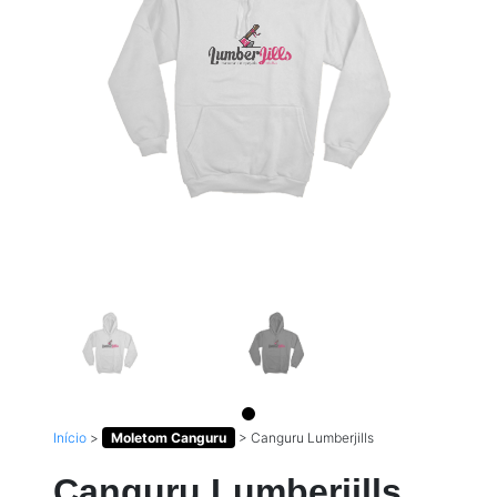
Início
>
Moletom Canguru
>
Canguru Lumberjills
Canguru Lumberjills