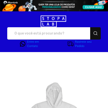
Stopalab - Camisetas e p
Entre em
Rastreie seu
Contato
Pedido