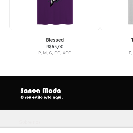
Blessed
R$55,00
P, M, G, GG, XGG
P,
Sobre nós
Seu Estilo Está Aqui.