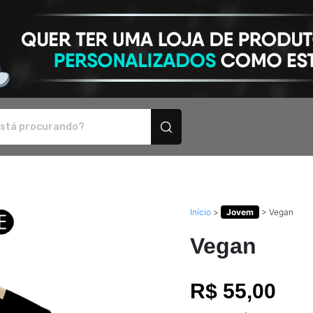
rsonalizados
Início
>
Jovem
>
Vegan
Vegan
R$ 55,00