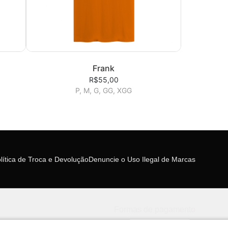
Frank
R$55,00
P, M, G, GG, XGG
lítica de Troca e Devolução
Denuncie o Uso Ilegal de Marcas
Formas de pagamento