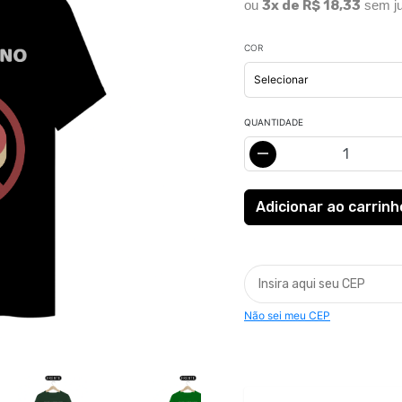
ou
3x de R$ 18,33
sem ju
COR
QUANTIDADE
Não sei meu CEP