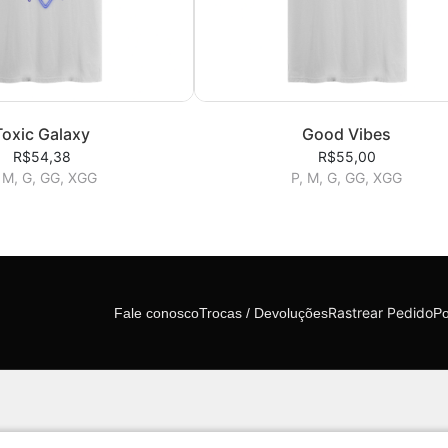
Toxic Galaxy
Good Vibes
R$54,38
R$55,00
 M, G, GG, XGG
P, M, G, GG, XGG
Rastrear Pedido
Fale conosco
Trocas / Devoluções
Po