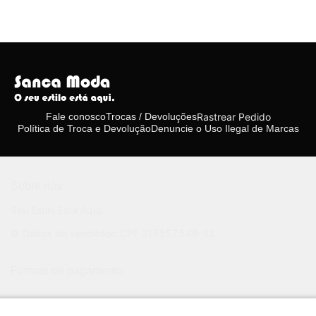
Rastrear Pedido
Fale conosco
Trocas / Devoluções
Política de Troca e Devolução
Denuncie o Uso Ilegal de Marcas
Sobre nós
Seu Estilo Está Aqui.
© Dados do vendedor: CPF 217.557.548-92
Formas de pagamento