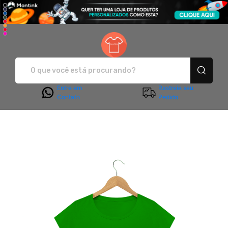
Sanca Moda - Camisetas e pro
Entre em
Rastreie seu
Contato
Pedido