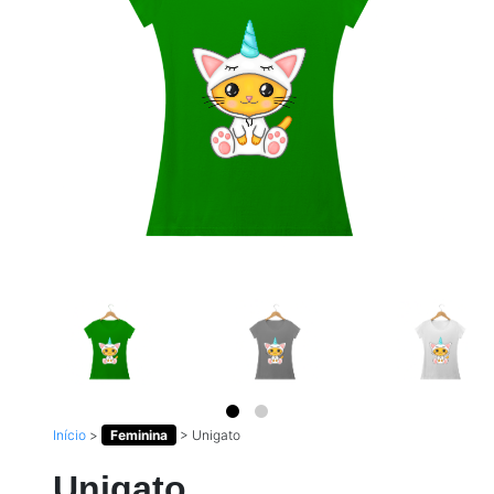
Início
>
Feminina
>
Unigato
Unigato