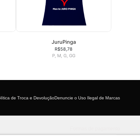
JuruPinga
R$58,78
P, M, G, GG
lítica de Troca e Devolução
Denuncie o Uso Ilegal de Marcas
Formas de pagamento