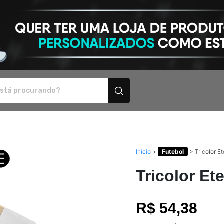
rsonalizados
Início
>
Futebol
>
Tricolor E
Tricolor Et
R$ 54,38