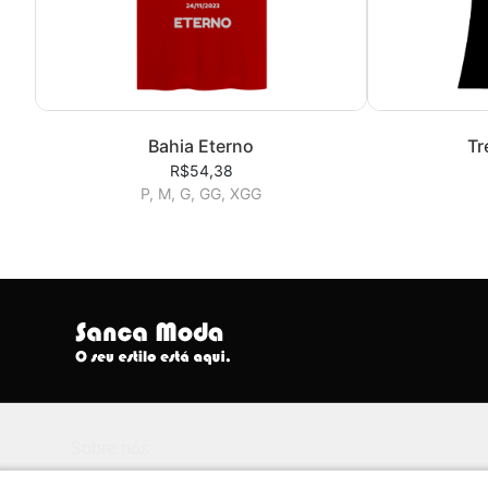
Bahia Eterno
Tr
R$54,38
P, M, G, GG, XGG
Sobre nós
Seu Estilo Está Aqui.