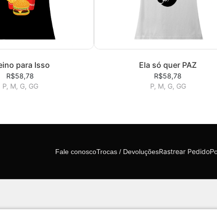
eino para Isso
Ela só quer PAZ
R$58,78
R$58,78
P, M, G, GG
P, M, G, GG
Rastrear Pedido
Fale conosco
Trocas / Devoluções
Po