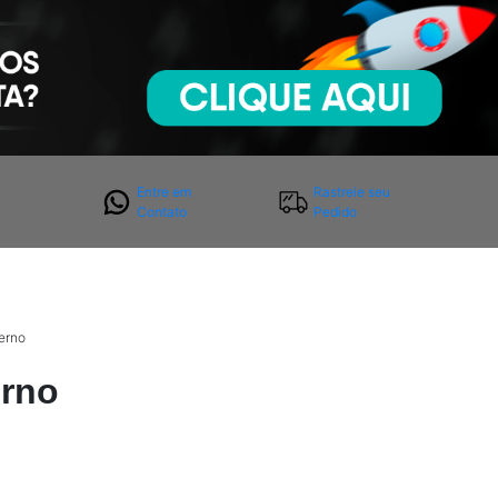
Entre em
Rastreie seu
Contato
Pedido
terno
erno