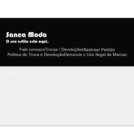
Rastrear Pedido
Fale conosco
Trocas / Devoluções
Política de Troca e Devolução
Denuncie o Uso Ilegal de Marcas
Sobre nós
Seu Estilo Está Aqui.
© Dados do vendedor: CPF 217.557.548-92
Formas de pagamento