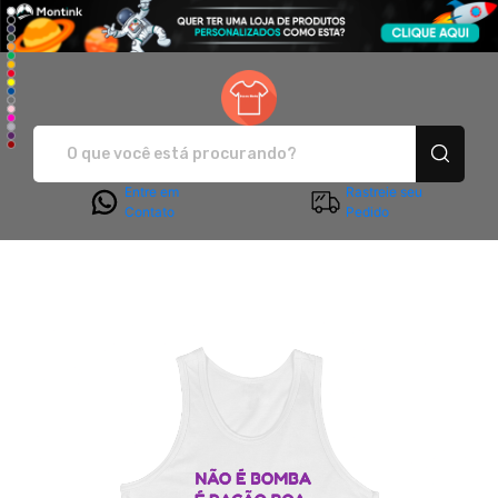
Sanca Moda - Camisetas e pro
Entre em
Rastreie seu
Contato
Pedido