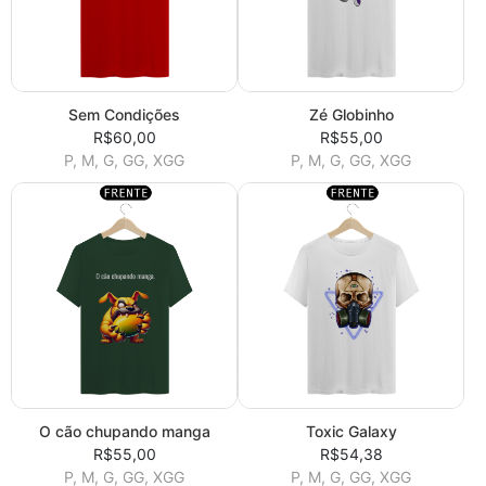
Sem Condições
Zé Globinho
R$60,00
R$55,00
P, M, G, GG, XGG
P, M, G, GG, XGG
O cão chupando manga
Toxic Galaxy
R$55,00
R$54,38
P, M, G, GG, XGG
P, M, G, GG, XGG