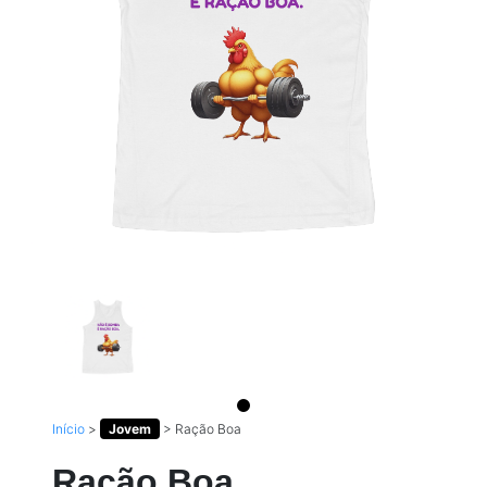
Início
>
Jovem
>
Ração Boa
Ração Boa