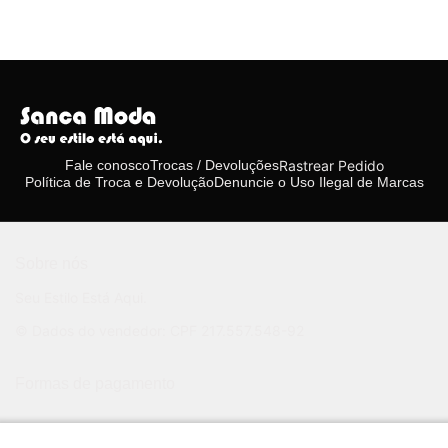
Rastrear Pedido
Fale conosco
Trocas / Devoluções
Política de Troca e Devolução
Denuncie o Uso Ilegal de Marcas
Sobre nós
Seu Estilo Está Aqui.
© Dados do vendedor: CPF 217.557.548-92
Formas de pagamento