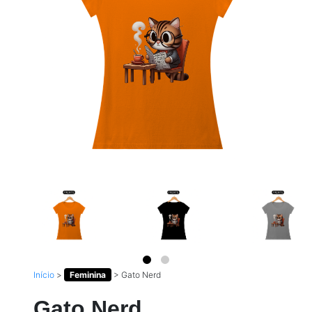
Início
>
Feminina
>
Gato Nerd
Gato Nerd