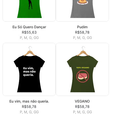
Eu Só Quero Dançar
Pudim
R$55,63
R$58,78
P, M, G, GG
P, M, G, GG
Eu vim, mas não queria.
VEGANO
R$58,78
R$58,78
P, M, G, GG
P, M, G, GG