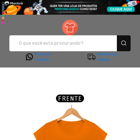
Sanca Moda - Camisetas e pro
Entre em
Rastreie seu
Contato
Pedido