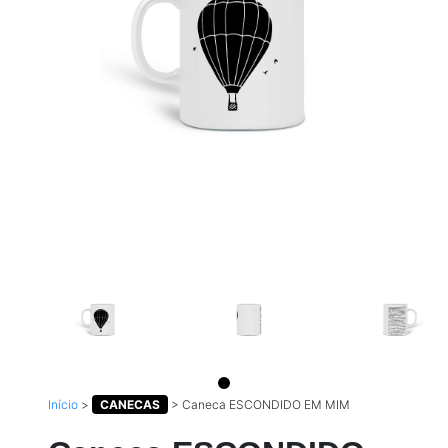
Início
>
CANECAS
>
Caneca ESCONDIDO EM MIM