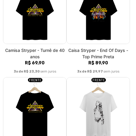
Camisa Stryper - Turnê de 40
Caisa Stryper - End Of Days -
anos
Top Prime Preta
R$ 69,90
R$ 89,90
3x de R$ 23,30
sem juros
3x de R$ 29,97
sem juros