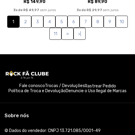
R$ 149,90
R$ 89,90
3x de R$ 49,97
sem juros
3x de R$ 29,97
sem juros
1
2
3
4
5
6
7
8
9
10
11
»
>|
Fale conosco
Trocas / Devoluções
Rastrear Pedido
Política de Troca e Devolução
Denuncie o Uso Ilegal de Marcas
Sobre nós
© Dados do vendedor: CNPJ 13.721.085/0001-49