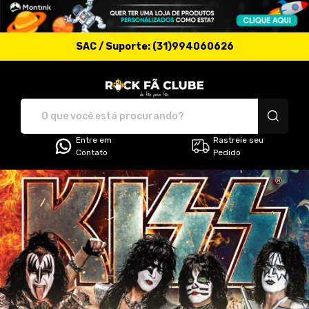
SAC / Suporte: (31)994060626
Rock Fã Clube - Camise
Entre em
Rastreie seu
Contato
Pedido