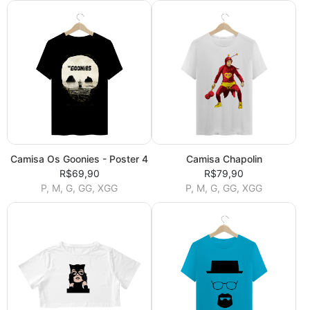
Camisa Os Goonies - Poster 4
Camisa Chapolin
R$69,90
R$79,90
P, M, G, GG, XGG
P, M, G, GG, XGG