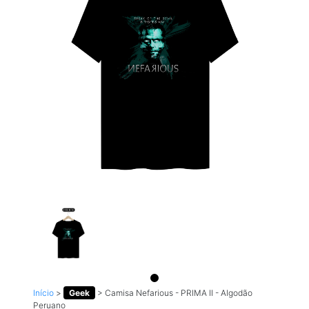
Início
>
Geek
>
Camisa Nefarious - PRIMA II - Algodão
Peruano