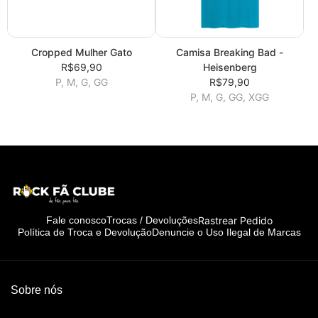
Cropped Mulher Gato
Camisa Breaking Bad -
R$69,90
Heisenberg
P, M, G, GG
R$79,90
P, M, G, GG, XGG
Rastrear Pedido
Fale conosco
Trocas / Devoluções
Política de Troca e Devolução
Denuncie o Uso Ilegal de Marcas
Sobre nós