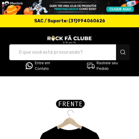
SAC / Suporte: (31)994060626
Rock Fã Clube - Camis
Entre em
Rastreie seu
Contato
Pedido