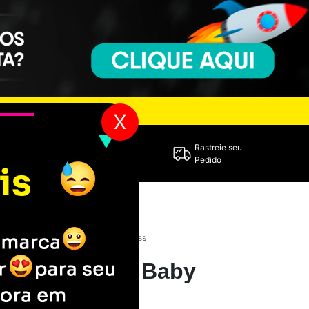
X
Entre em
Rastreie seu
Contato
Pedido
isa Guns N' Roses - Baby Look - Kiss
s N' Roses - Baby