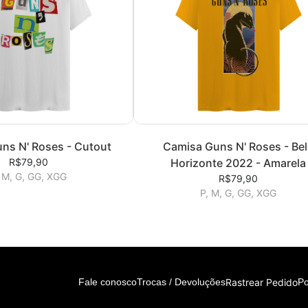
ns N' Roses - Cutout
Camisa Guns N' Roses - Be
R$79,90
Horizonte 2022 - Amarela
 M, G, GG, XGG
R$79,90
P, M, G, GG, XGG
Rastrear Pedido
Fale conosco
Trocas / Devoluções
Po