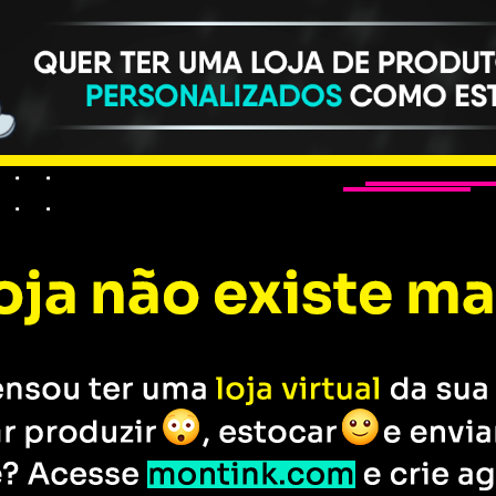
SAC / Suporte: (31)994060626
rodutos personalizados
Início
>
Guns N' Roses
>
Cam
Camisa Gun
Look - Kiss