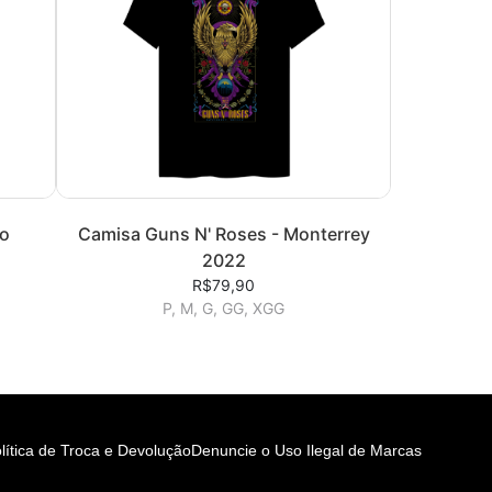
lo
Camisa Guns N' Roses - Monterrey
2022
R$79,90
P, M, G, GG, XGG
lítica de Troca e Devolução
Denuncie o Uso Ilegal de Marcas