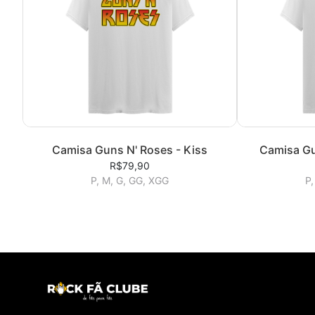
Camisa Guns N' Roses - Kiss
Camisa Gu
R$79,90
P, M, G, GG, XGG
P,