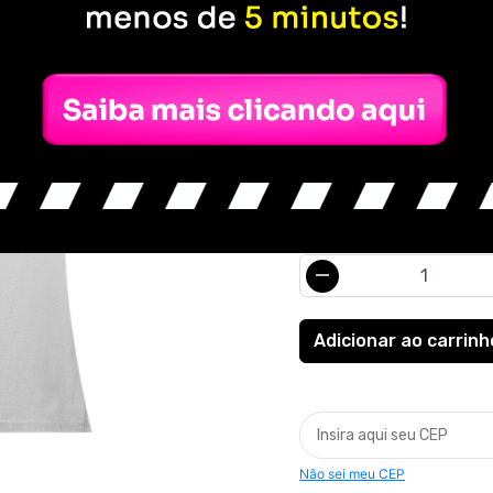
R$ 79,90
ou
3x de R$ 26,63
sem j
COR
QUANTIDADE
Não sei meu CEP