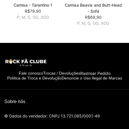
Camisa - Tarantino 1
Camisa Beavis and Butt-Head
R$79,90
- Sofá
P, M, G, GG, XGG
R$69,90
P, M, G, GG, XGG
Rastrear Pedido
Fale conosco
Trocas / Devoluções
Política de Troca e Devolução
Denuncie o Uso Ilegal de Marcas
Sobre nós
© Dados do vendedor: CNPJ 13.721.085/0001-49