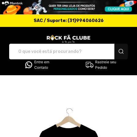
SAC / Suporte: (31)994060626
Rock Fã Clube - Camis
Entre em
Rastreie seu
Contato
Pedido