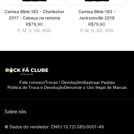
Camisa Blink-182 - Charleston
Camisa Blink-182 -
2017 - Cabeça na redoma
Jacksonville 2019
R$79,90
R$79,90
P, M, G, GG, XGG
P, M, G, GG, XGG
Rastrear Pedido
Fale conosco
Trocas / Devoluções
Política de Troca e Devolução
Denuncie o Uso Ilegal de Marcas
Sobre nós
© Dados do vendedor: CNPJ 13.721.085/0001-49