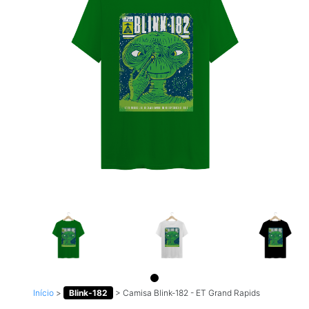
Início
>
Blink-182
>
Camisa Blink-182 - ET Grand Rapids