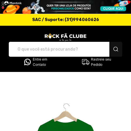
SAC / Suporte: (31)994060626
Rock Fã Clube - Camis
Entre em
Rastreie seu
Contato
Pedido