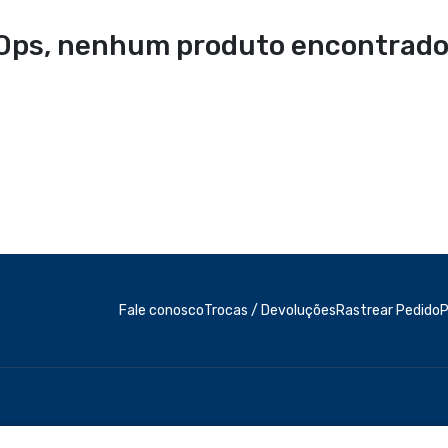
Ops, nenhum produto encontrado
Fale conosco
Trocas / Devoluções
P
Rastrear Pedido