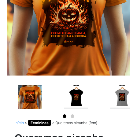
Início
>
Femininas
>
Queremos picanha (fem)