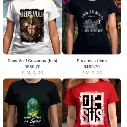
Deus Vult! Cruzadas (fem)
Pró armas (fem)
R$89,70
R$89,70
P, M, G, GG
P, M, G, GG