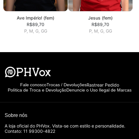
Ave Império! (fem)
Jesus (fem)
R$89,70
R$89,70
P, M, G, GG
P, M, G, GG
Rastrear Pedido
Fale conosco
Trocas / Devoluções
Política de Troca e Devolução
Denuncie o Uso Ilegal de Marcas
Sobre nós
A loja oficial do PHVox. Vista-se com estilo e personalidade.
Contato: 11 99300-4822