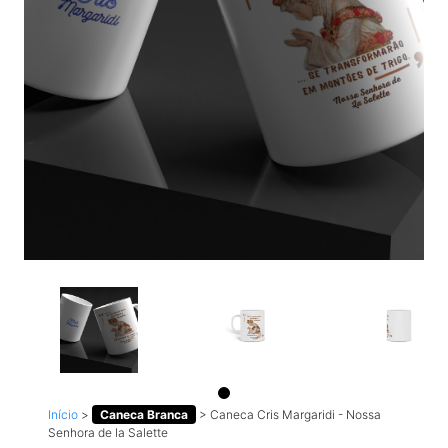
Início
>
Caneca Branca
>
Caneca Cris Margaridi - Nossa
Senhora de la Salette