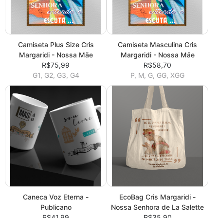
Camiseta Plus Size Cris
Camiseta Masculina Cris
Margaridi - Nossa Mãe
Margaridi - Nossa Mãe
R$75,99
R$58,70
G1, G2, G3, G4
P, M, G, GG, XGG
Caneca Voz Eterna -
EcoBag Cris Margaridi -
Publicano
Nossa Senhora de La Salette
R$41,99
R$35,90