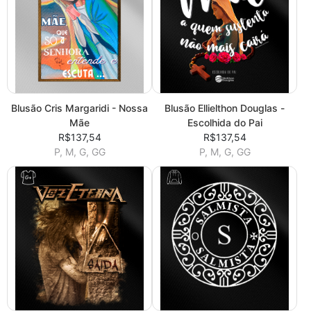
Blusão Cris Margaridi - Nossa
Blusão Ellielthon Douglas -
Mãe
Escolhida do Pai
R$137,54
R$137,54
P, M, G, GG
P, M, G, GG