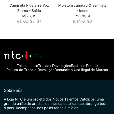
Camiseta Plus Size Voz
Moletom canguru O Salmista
Eterna - Saída
- Ícone
R$78,99
R$178,14
G1, G2, G3, G4
P, M, G, GG
Rastrear Pedido
Fale conosco
Trocas / Devoluções
Política de Troca e Devolução
Denuncie o Uso Ilegal de Marcas
Sobre nós
A Loja NTC é um projeto dos Novos Talentos Católicos, uma
grande união de artistas da música católica que abrange todo
o país. Acompanhe-nos pelas redes e mídias.