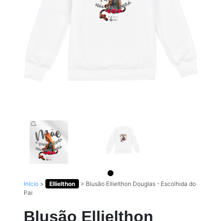
Início
>
Ellielthon
>
Blusão Ellielthon Douglas - Escolhida do
Pai
Blusão Ellielthon