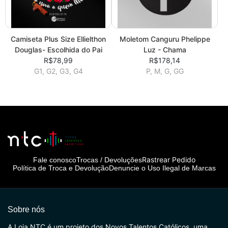
Camiseta Plus Size Ellielthon
Moletom Canguru Phelippe
Douglas- Escolhida do Pai
Luz - Chama
R$78,99
R$178,14
G1, G2, G3, G4
P, M, G, GG
Rastrear Pedido
Fale conosco
Trocas / Devoluções
Política de Troca e Devolução
Denuncie o Uso Ilegal de Marcas
Sobre nós
A Loja NTC é um projeto dos Novos Talentos Católicos, uma