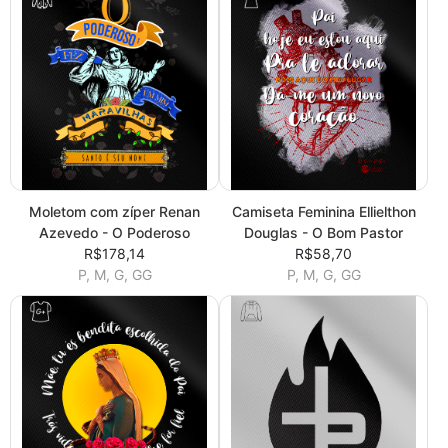
Moletom com zíper Renan
Camiseta Feminina Ellielthon
Azevedo - O Poderoso
Douglas - O Bom Pastor
R$178,14
R$58,70
P, M, G, GG
P, M, G, GG