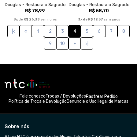
Douglas - Restaura o Sagrado
Douglas - Restaura o Sagrado
R$ 78,99
R$ 58,70
3x de R$ 26,33
sem juros
3x de R$ 19,57
sem juros
|<
«
1
2
3
4
5
6
7
8
9
10
»
>|
Fale conosco
Trocas / Devoluções
Rastrear Pedido
Política de Troca e Devolução
Denuncie o Uso Ilegal de Marcas
Sobre nós
A Loja NTC é um projeto dos Novos Talentos Católicos, uma