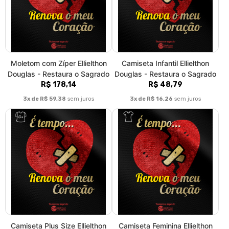
Moletom com Zíper Ellielthon
Camiseta Infantil Ellielthon
Douglas - Restaura o Sagrado
Douglas - Restaura o Sagrado
R$ 178,14
R$ 48,79
3x de R$ 59,38
sem juros
3x de R$ 16,26
sem juros
Camiseta Plus Size Ellielthon
Camiseta Feminina Ellielthon