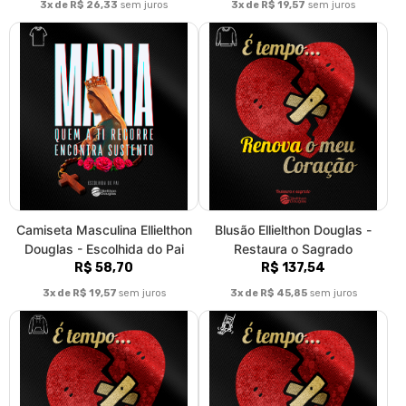
3x de R$ 26,33
sem juros
3x de R$ 19,57
sem juros
Camiseta Masculina Ellielthon
Blusão Ellielthon Douglas -
Douglas - Escolhida do Pai
Restaura o Sagrado
R$ 58,70
R$ 137,54
3x de R$ 19,57
sem juros
3x de R$ 45,85
sem juros