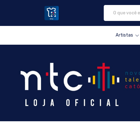
NTC Store - Camisetas e produtos pers
Artistas