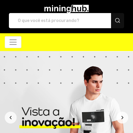
Mining Hub Store - Cam
Todos os Produtos
Menor preço
Produtos
Categorias