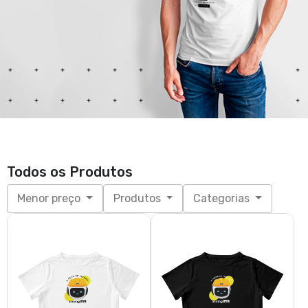
Cropped white — Hubbot
Cropped black — Hubbot
R$ 51,00
R$ 51,00
3x de R$ 17,00
sem juros
3x de R$ 17,00
sem juros
P, M, G, GG
P, M, G, GG
T-shirt white — 5 anos Mining
T-shirt white — Inovação &
Hub
MH