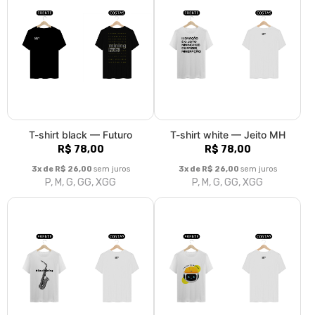
T-shirt white — Soul Mining
T-shirt white — Hubbot
R$ 78,00
R$ 82,00
3x de R$ 26,00
sem juros
3x de R$ 27,33
sem juros
P, M, G, GG, XGG
P, M, G, GG, XGG
T-shirt black — Hubbot
T-shirt black — Eu faço
R$ 82,00
inovação
R$ 82,00
3x de R$ 27,33
sem juros
P, M, G, GG, XGG