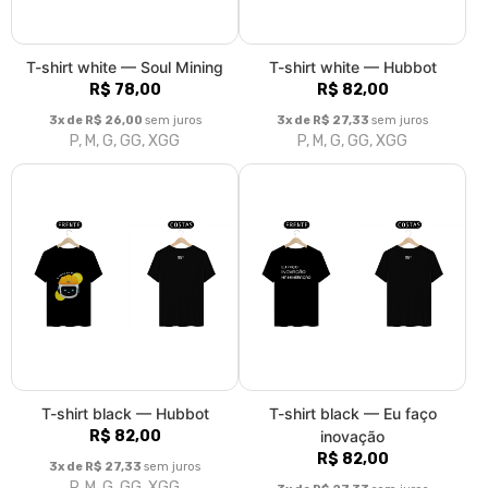
3x de R$ 27,33
sem juros
P, M, G, GG, XGG
1
2
»
>|
Fale conosco
Trocas / Devoluções
Rastrear Pedido
Política de Troca e Devolução
Denuncie o Uso Ilegal de Marcas
Sobre nós
Na Mining Hub Store você se conecta com o maior hub de
inovação aberta do setor de mineração. Mining Hub - A gente se
veste de inovação.
© Dados do vendedor: CNPJ 19.759.554/0001-03