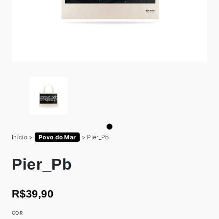
Início
>
Povo do Mar
>
Pier_Pb
Pier_Pb
R$39,90
COR