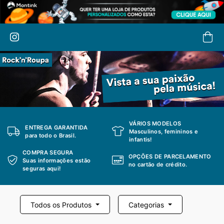
VÁRIOS MODELOS
ENTREGA GARANTIDA
Masculinos, femininos e
para todo o Brasil.
infantis!
COMPRA SEGURA
OPÇÕES DE PARCELAMENTO
Suas informações estão
no cartão de crédito.
seguras aqui!
Todos os Produtos
Categorias