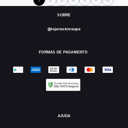
1
2
3
4
5
»
>|
SOBRE
@lojarocknroupa
FORMAS DE PAGAMENTO
AJUDA