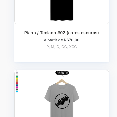
Piano / Teclado #02 (cores escuras)
A partir de R$70,00
P, M, G, GG, XGG