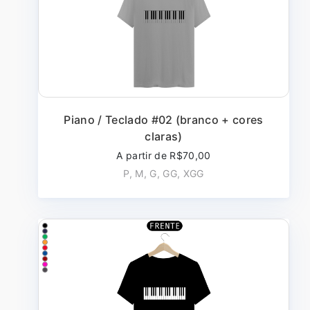
Piano / Teclado #02 (branco + cores
claras)
A partir de R$70,00
P, M, G, GG, XGG