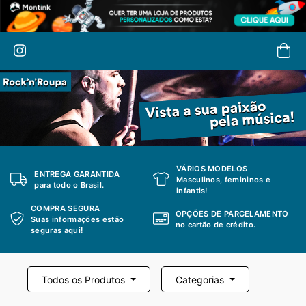
VÁRIOS MODELOS
ENTREGA GARANTIDA
Masculinos, femininos e
para todo o Brasil.
infantis!
COMPRA SEGURA
OPÇÕES DE PARCELAMENTO
Suas informações estão
no cartão de crédito.
seguras aqui!
Todos os Produtos
Categorias