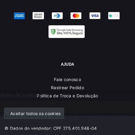
AJUDA
Fale conosco
Rastrear Pedido
Aviso de cookies
Política de Troca e Devolução
Denuncie o Uso Ilegal de Marcas
Aceitar todos os cookies
Utilizamos cookies para oferecer melhor experiência, melhorar o
desempenho, analisar como você interage em nosso site e
© Dados do vendedor: CPF 275.401.948-04
personalizar conteúdo. Ao utilizar este site, você concorda com o