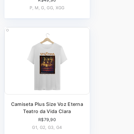
P, M, G, GG, XGG
Camiseta Plus Size Voz Eterna
Teatro da Vida Clara
R$79,90
G1, G2, G3, G4