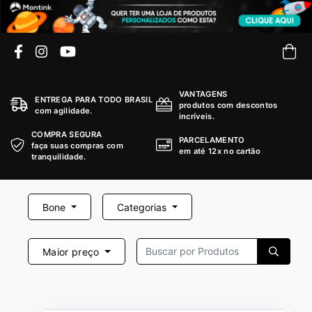
VANTAGENS
ENTREGA PARA TODO BRASIL
produtos com descontos
com agilidade.
incríveis.
COMPRA SEGURA
PARCELAMENTO
faça suas compras com
em até 12x no cartão
tranquilidade.
Bone
Categorias
Maior preço