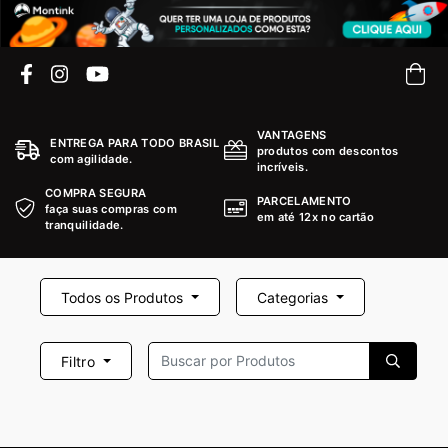
VANTAGENS
ENTREGA PARA TODO BRASIL
produtos com descontos
com agilidade.
incríveis.
COMPRA SEGURA
PARCELAMENTO
faça suas compras com
em até 12x no cartão
tranquilidade.
Todos os Produtos
Categorias
Filtro