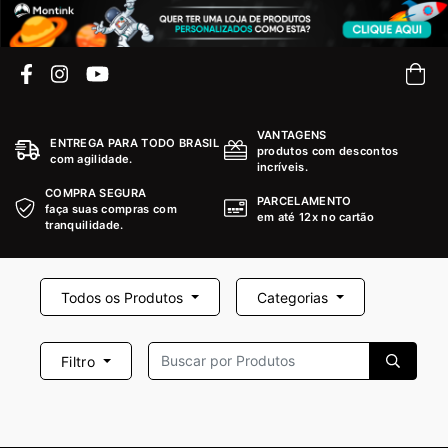
VANTAGENS
ENTREGA PARA TODO BRASIL
produtos com descontos
com agilidade.
incríveis.
COMPRA SEGURA
PARCELAMENTO
faça suas compras com
em até 12x no cartão
tranquilidade.
Todos os Produtos
Categorias
Filtro