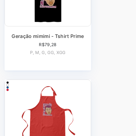
Geração mimimi - Tshirt Prime
R$79,28
P, M, G, GG, XGG