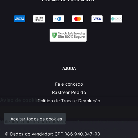
AJUDA
Fale conosco
Rastrear Pedido
Aviso de cookies
Política de Troca e Devolução
Denuncie o Uso Ilegal de Marcas
Aceitar todos os cookies
Utilizamos cookies para oferecer melhor experiência, melhorar o
desempenho, analisar como você interage em nosso site e
© Dados do vendedor: CPF 086.940.047-98
personalizar conteúdo. Ao utilizar este site, você concorda com o