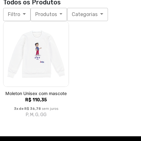
Todos os Produtos
Filtro
Produtos
Categorias
Moleton Unisex com mascote
R$ 110,35
3x de R$ 36,78
sem juros
P, M, G, GG