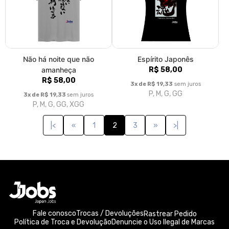
Não há noite que não
Espírito Japonês
amanheça
R$ 58,00
R$ 58,00
3x de R$ 19,33
sem juros
P, M, G, GG
3x de R$ 19,33
sem juros
P, M, G, GG, XGG
|<
«
1
2
3
»
>|
Fale conosco
Trocas / Devoluções
Rastrear Pedido
Política de Troca e Devolução
Denuncie o Uso Ilegal de Marcas