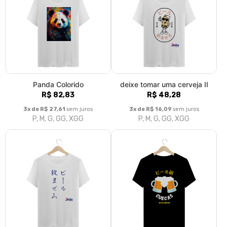
Panda Colorido
deixe tomar uma cerveja II
R$ 82,83
R$ 48,28
3x de R$ 27,61
sem juros
3x de R$ 16,09
sem juros
P, M, G, GG, XGG
P, M, G, GG, XGG