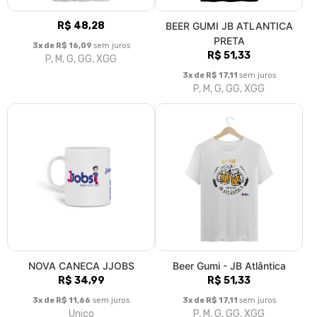
R$ 48,28
BEER GUMI JB ATLANTICA
PRETA
3x de R$ 16,09
sem juros
R$ 51,33
P, M, G, GG, XGG
3x de R$ 17,11
sem juros
P, M, G, GG, XGG
NOVA CANECA JJOBS
Beer Gumi - JB Atlântica
R$ 34,99
R$ 51,33
3x de R$ 11,66
sem juros
3x de R$ 17,11
sem juros
Unico
P, M, G, GG, XGG