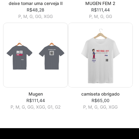
deixe tomar uma cerveja II
MUGEN FEM 2
R$48,28
R$111,44
P, M, G, GG, XGG
P, M, G, GG
Mugen
camiseta obrigado
R$111,44
R$65,00
P, M, G, GG, XGG, G1, G2
P, M, G, GG, XGG