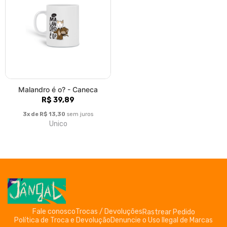
Malandro é o? - Caneca
R$ 39,89
3x de R$ 13,30
sem juros
Unico
Fale conosco
Trocas / Devoluções
Rastrear Pedido
Política de Troca e Devolução
Denuncie o Uso Ilegal de Marcas