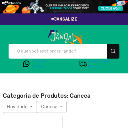
#JANGALIZE
Jângal - Camisetas e pr
Entre em
Rastreie seu
Contato
Pedido
Categoria de Produtos: Caneca
Novidade
Caneca