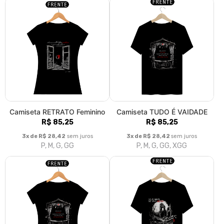
Camiseta RETRATO Feminino
Camiseta TUDO É VAIDADE
R$ 85,25
R$ 85,25
3x de R$ 28,42
sem juros
3x de R$ 28,42
sem juros
P, M, G, GG
P, M, G, GG, XGG