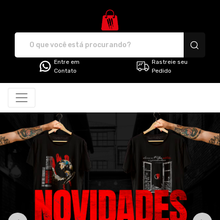
G3 Store - Camisetas e produt
Entre em
Rastreie seu
Contato
Pedido