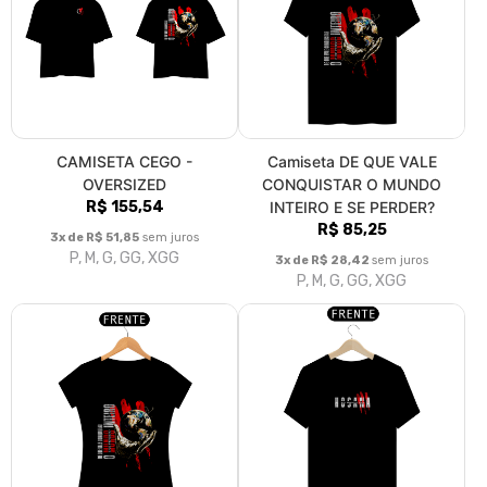
CAMISETA CEGO -
Camiseta DE QUE VALE
OVERSIZED
CONQUISTAR O MUNDO
R$ 155,54
INTEIRO E SE PERDER?
R$ 85,25
3x de R$ 51,85
sem juros
P, M, G, GG, XGG
3x de R$ 28,42
sem juros
P, M, G, GG, XGG