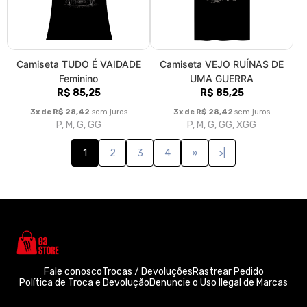
Camiseta TUDO É VAIDADE
Camiseta VEJO RUÍNAS DE
Feminino
UMA GUERRA
R$ 85,25
R$ 85,25
3x de R$ 28,42
sem juros
3x de R$ 28,42
sem juros
P, M, G, GG
P, M, G, GG, XGG
1
2
3
4
»
>|
Fale conosco
Trocas / Devoluções
Rastrear Pedido
Política de Troca e Devolução
Denuncie o Uso Ilegal de Marcas