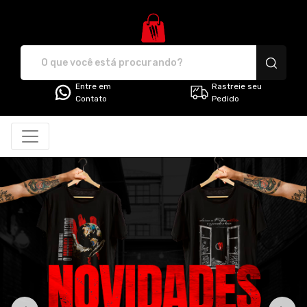
G3 Store - Camisetas e produt
Entre em
Rastreie seu
Contato
Pedido