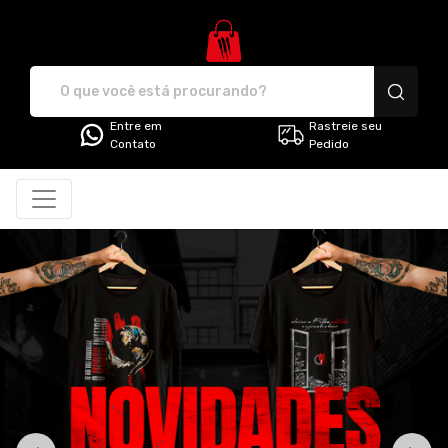
G3 Store - Camisetas e produt
Entre em
Rastreie seu
Contato
Pedido