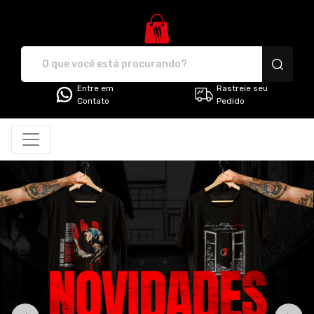
G3 Store - Camisetas e produt
Entre em
Rastreie seu
Contato
Pedido