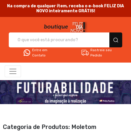
Na compra de qualquer ítem, receba o e-book FELIZ DIA
NOVO inteiramente GRÁTIS!
Feliz Dia Novo - Camis
Entre em
Rastreie seu
Contato
Pedido
Categoria de Produtos: Moletom