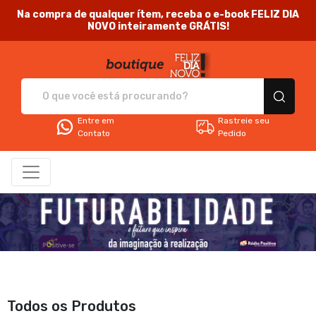
Na compra de qualquer ítem, receba o e-book FELIZ DIA
NOVO inteiramente GRÁTIS!
Feliz Dia Novo - Camis
Entre em
Rastreie seu
Contato
Pedido
Todos os Produtos