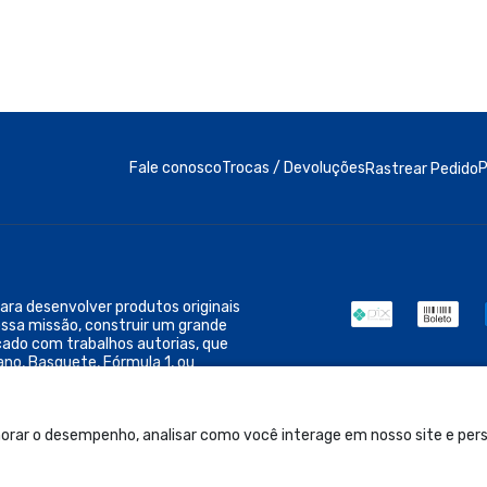
Fale conosco
Trocas / Devoluções
P
Rastrear Pedido
ra desenvolver produtos originais
ossa missão, construir um grande
cado com trabalhos autorias, que
ano, Basquete, Fórmula 1, ou
orar o desempenho, analisar como você interage em nosso site e perso