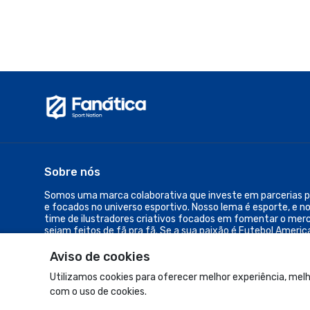
Sobre nós
Somos uma marca colaborativa que investe em parcerias pa
e focados no universo esportivo. Nosso lema é esporte, e n
time de ilustradores criativos focados em fomentar o mer
sejam feitos de fã pra fã. Se a sua paixão é Futebol Americ
qualquer outro esporte... seu lugar é aqui.
Aviso de cookies
© Dados do vendedor: CNPJ 48.374.460/0001-06
Utilizamos cookies para oferecer melhor experiência, melh
com o uso de cookies.