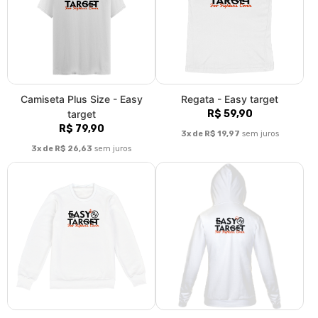
Moletom Fechado - Easy
Moletom com Zíper - Easy
target
target
R$ 129,90
R$ 159,90
3x de R$ 43,30
sem juros
3x de R$ 53,30
sem juros
Camiseta Baby Long - Easy
Camiseta - Easy target
target
R$ 69,90
R$ 69,90
3x de R$ 23,30
sem juros
3x de R$ 23,30
sem juros