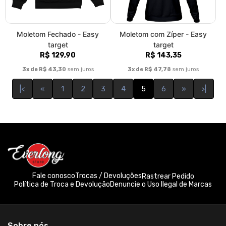
Everlong Store. A loja para os verdadeiros fãs de Foo Fighters!
© Dados do vendedor: CPF 139.453.077-32
Formas de pagamento
Acompanhe-nos: