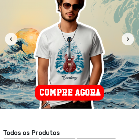
Novidade
Produtos
Categorias
Camiseta Baby Long - Easy
Camiseta - Easy target
target
R$ 69,90
R$ 69,90
3x de R$ 23,30
sem juros
3x de R$ 23,30
sem juros