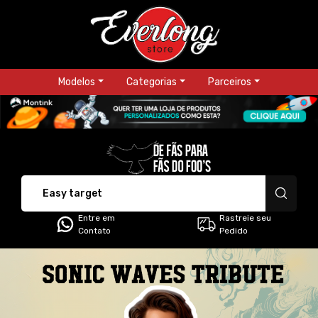
Modelos
Categorias
Parceiros
Everlong Store - Camis
Entre em
Rastreie seu
Contato
Pedido
Todos os Produtos