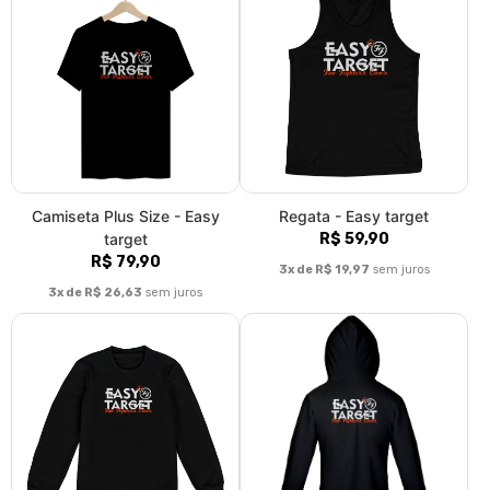
Moletom Fechado - Easy
Moletom com Zíper - Easy
target
target
R$ 129,90
R$ 143,35
3x de R$ 43,30
sem juros
3x de R$ 47,78
sem juros
|<
«
1
2
3
4
5
6
»
>|
Fale conosco
Trocas / Devoluções
Rastrear Pedido
Política de Troca e Devolução
Denuncie o Uso Ilegal de Marcas
Sobre nós