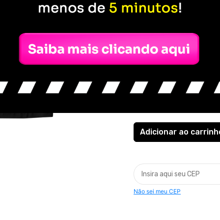
R$ 70,00
ou
3x de R$ 23,33
sem j
COR
QUANTIDADE
Não sei meu CEP