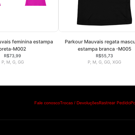
vais feminina estampa
Parkour Mauvais regata mascu
preta-M002
estampa branca -M005
R$73,99
R$55,73
P, M, G, GG
P, M, G, GG, XGG
Rastrear Pedido
Fale conosco
Trocas / Devoluções
Po