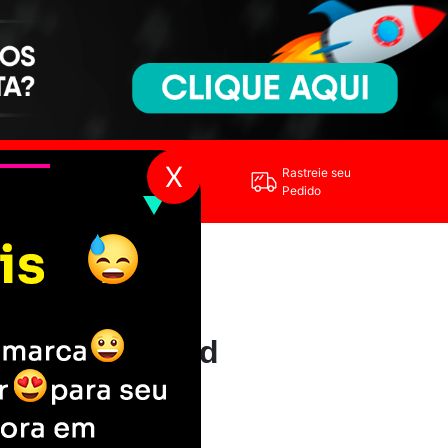
X
Entre em
Rastreie seu
Contato
Pedido
is cropped estampa branca -M003
uvais cropped
anca -M003