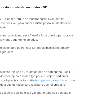
ca da cidade de sorocaba - SP
2014 com o intuito de mostrar nossa evolução na
nte possível, para quem assistir, possa se identificar e
ambém.
minar ao máximo essa filosofia forte que é o parkour em
ndividual, quanto no coletivo.
mpos de ouro do Parkour Sorocaba, mas claro também
! Aguardem
 dessa loja são ou foram grupos de parkour no Brasil? E
do você ajuda a marca (grupo) e o projeto parkombi,
você precisa visitar o site
http://www.parkombi.com.br
o
da ajuda de todos para realizar o que foi proposto"
ara escolher cais camisas vai querer para sua coleção e