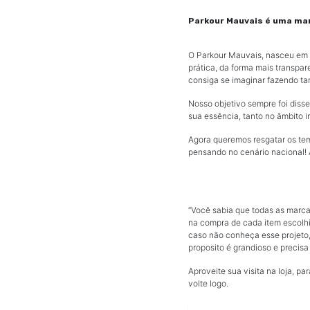
Parkour Mauvais é uma mar
O Parkour Mauvais, nasceu em 
prática, da forma mais transpare
consiga se imaginar fazendo t
Nosso objetivo sempre foi disse
sua essência, tanto no âmbito i
Agora queremos resgatar os te
pensando no cenário nacional
“Você sabia que todas as marcas
na compra de cada item escolhi
caso não conheça esse projeto, 
proposito é grandioso e precisa 
Aproveite sua visita na loja, p
volte logo.