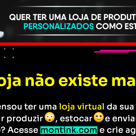
personalizados
Início
>
SP
>
Parkour Mauva
Parkour Ma
estampa br