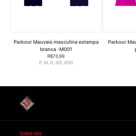
Parkour Mauvais masculina estampa
Parkour Mau
branca -M001
R$73,99
P, M, G, GG, XGG
Sobre nós