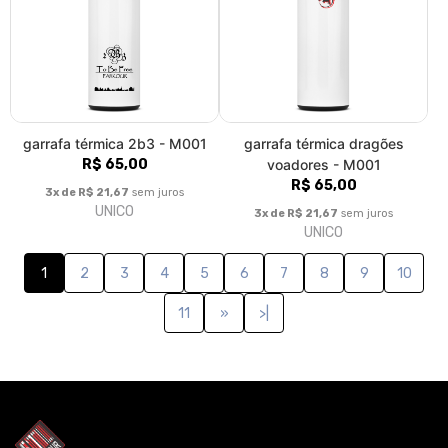
garrafa térmica 2b3 - M001
garrafa térmica dragões
R$ 65,00
voadores - M001
R$ 65,00
3x de R$ 21,67
sem juros
UNICO
3x de R$ 21,67
sem juros
UNICO
1
2
3
4
5
6
7
8
9
10
11
»
>|