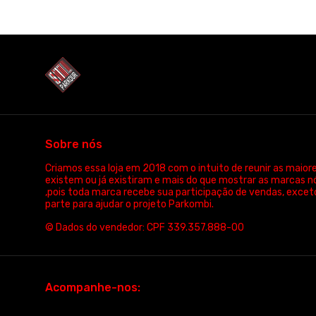
Omnis pro pk regata masculina -M003
Meltdown r
R$ 65,00
3x de R$ 21,67
sem juros
3x de 
P, M, G, GG, XGG
P