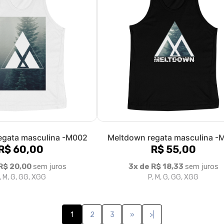
uvais regata masculina
Parkour Mauvais regata mascu
mpa preta -M005
estampa branca -M005
R$ 55,73
R$ 55,73
R$ 18,58
sem juros
3x de R$ 18,58
sem juros
, M, G, GG, XGG
P, M, G, GG, XGG