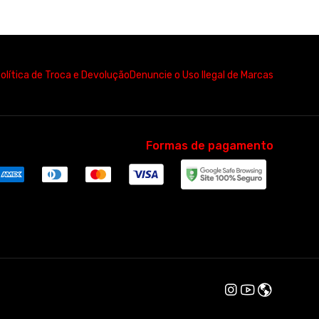
M001
Parkour Guarujá regata masculina
logo branco-M001
R$ 57,00
3x de R$ 19,00
sem juros
P, M, G, GG, XGG
olítica de Troca e Devolução
Denuncie o Uso Ilegal de Marcas