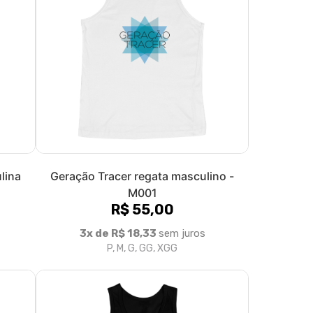
ina -
Pk do litoral regata masculina - M001
R$ 55,00
3x de R$ 18,33
sem juros
P, M, G, GG, XGG