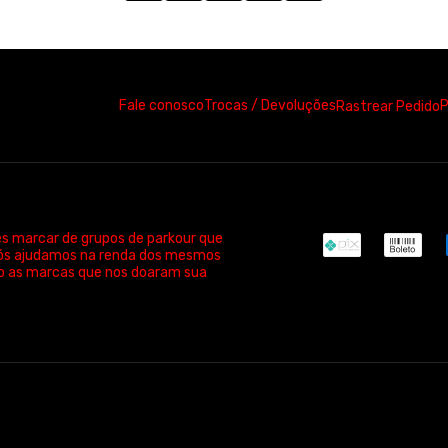
egata masculina -M002
Meltdown regata masculina -
R$ 60,00
R$ 55,00
R$ 20,00
sem juros
3x de R$ 18,33
sem juros
, M, G, GG, XGG
P, M, G, GG, XGG
1
2
3
»
>|
Fale conosco
Trocas / Devoluções
P
Rastrear Pedido