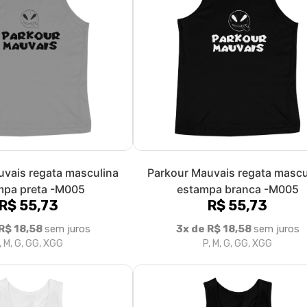
our regata masculina _-
Amazon Parkour regata mascul
M002
M001
R$ 60,00
R$ 60,00
R$ 20,00
sem juros
3x de R$ 20,00
sem juros
, M, G, GG, XGG
P, M, G, GG, XGG