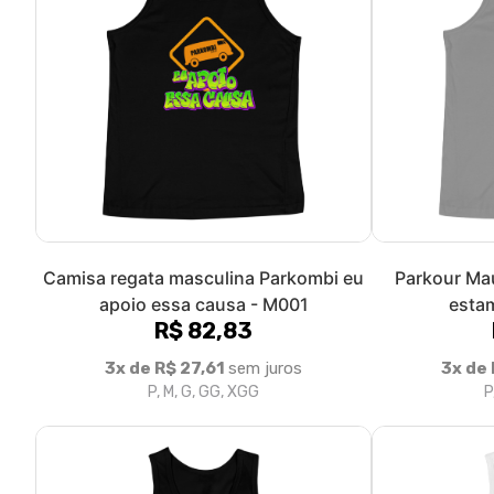
Estilo PK regata Atleta pk masculina -
Amazon Park
M001
R$ 50,00
3x de R$ 16,67
sem juros
3x de 
P, M, G, GG, XGG
P