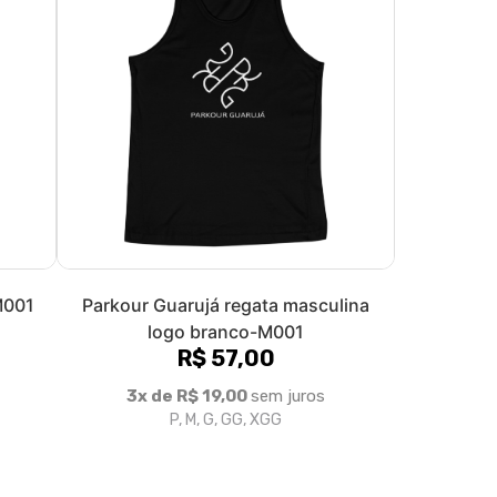
lina
Geração Tracer regata masculino -
M001
R$ 55,00
3x de R$ 18,33
sem juros
P, M, G, GG, XGG