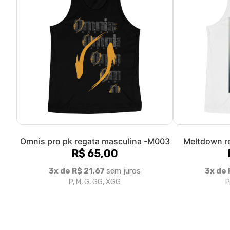
Camisa regata masculina Parkombi eu
Parkour Ma
apoio essa causa - M001
esta
R$ 82,83
3x de R$ 27,61
sem juros
3x de 
P, M, G, GG, XGG
P